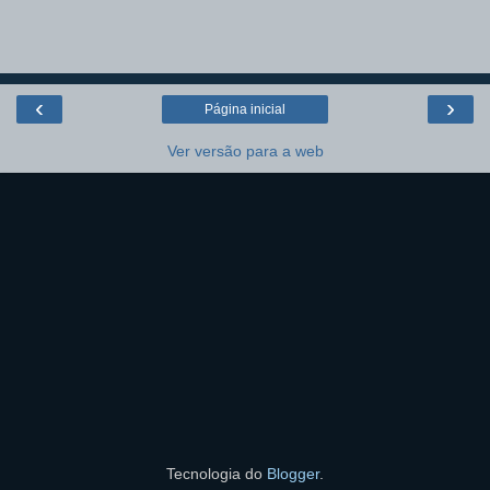
‹
›
Página inicial
Ver versão para a web
Tecnologia do
Blogger
.