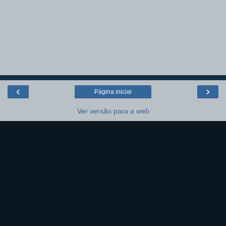
‹
›
Página inicial
Ver versão para a web